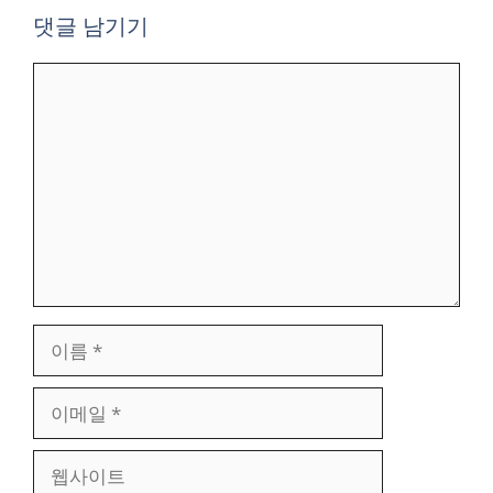
댓글 남기기
댓
글
이
름
이
메
일
웹
사