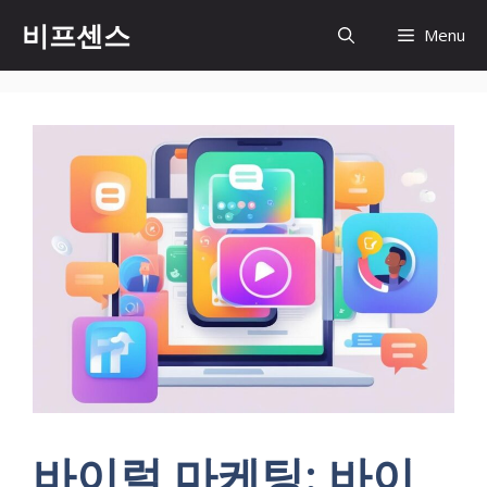
컨
비프센스
Menu
텐
츠
로
건
너
뛰
기
바이럴 마케팅: 바이